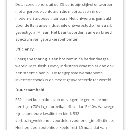
De airconditioners uit de ZS-serie zijn stijlvol ontworpen
met afgeronde contouren die mooi passen in de
moderne Europese interieurs. Het ontwerp is gemaakt
door de Italiaanse industriële ontwerpstudio Tensa srl,
gevestigd in Milaan. Het beantwoorden aan een breed
spectrum van gebruikersbehoeften.
Efficiency
Energiebesparing is een hot item in de hedendaagse
wereld. Mitsubishi Heavy Industries draagt hier dan ook
een steentje aan bij. De toegepaste warmtepomp
invertertechniek is de meest geavanceerde ter wereld.
Duurzaamheid
R32 is het koelmiddel van de volgende generatie met
een bijna 70% lager broeikaseffect dan R410A. Vanwege
zijn superieure kwaliteiten biedt R32
verbazingwekkende voordelen voor energie-efficiëntie.
Het heeft een potentieel koeleffect 1,5 maal dat van