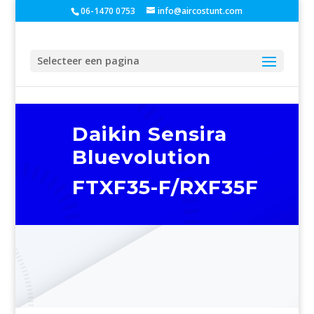
06-1470 0753
info@aircostunt.com
Selecteer een pagina
Daikin Sensira
Bluevolution
FTXF35-F/RXF35F