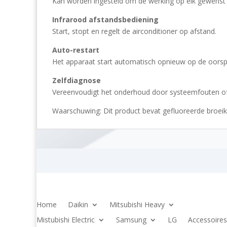
Kan worden ingesteld om de werking op elk gewenst 
Infrarood afstandsbediening
Start, stopt en regelt de airconditioner op afstand.
Auto-restart
Het apparaat start automatisch opnieuw op de oorspro
Zelfdiagnose
Vereenvoudigt het onderhoud door systeemfouten of 
Waarschuwing: Dit product bevat gefluoreerde broei
Home
Daikin
Mitsubishi Heavy
Mistubishi Electric
Samsung
LG
Accessoires