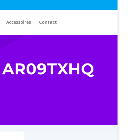
Accessoires
Contact
g AR09TXHQ