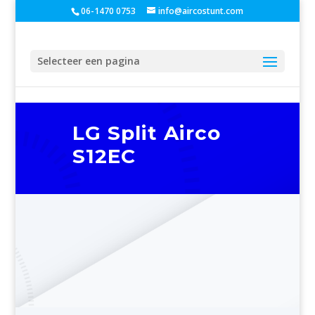
06-1470 0753
info@aircostunt.com
Selecteer een pagina
LG Split Airco
S12EC