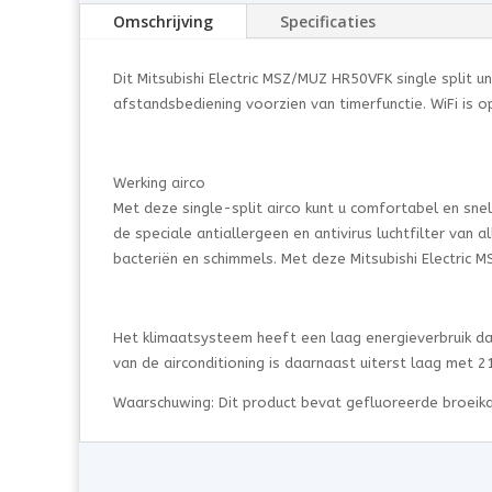
Omschrijving
Specificaties
Dit Mitsubishi Electric MSZ/MUZ HR50VFK single split 
afstandsbediening voorzien van timerfunctie. WiFi is o
Werking airco
Met deze single-split airco kunt u comfortabel en sne
de speciale antiallergeen en antivirus luchtfilter van
bacteriën en schimmels. Met deze Mitsubishi Electric M
Het klimaatsysteem heeft een laag energieverbruik dan
van de airconditioning is daarnaast uiterst laag met 2
Waarschuwing: Dit product bevat gefluoreerde broeik