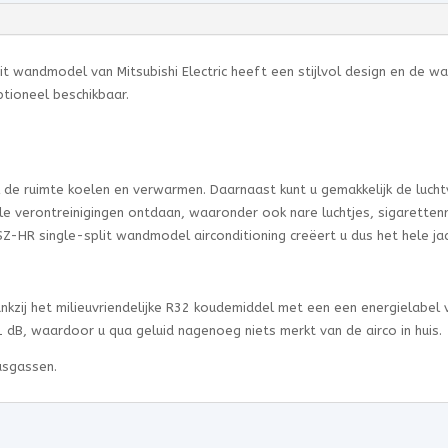
unit wandmodel van Mitsubishi Electric heeft een stijlvol design en de
ptioneel beschikbaar.
l de ruimte koelen en verwarmen. Daarnaast kunt u gemakkelijk de lucht
 alle verontreinigingen ontdaan, waaronder ook nare luchtjes, sigarette
SZ-HR single-split wandmodel airconditioning creëert u dus het hele ja
kzij het milieuvriendelijke R32 koudemiddel met een een energielabel 
1 dB, waardoor u qua geluid nagenoeg niets merkt van de airco in huis.
asgassen.