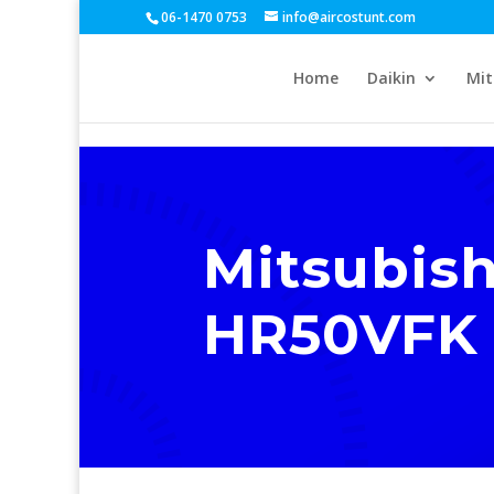
06-1470 0753
info@aircostunt.com
Home
Daikin
Mit
Mitsubish
HR50VFK 